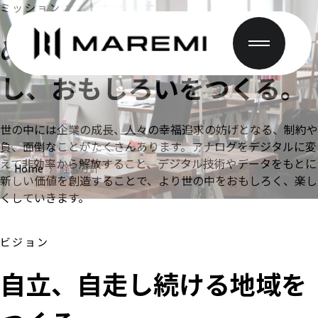
ミッション
めんどくさいをデジタル化
し、おもしろいをつくる。
世の中には企業の成長、人々の幸福追求の妨げとなる、制約や
負、面倒なことがたくさんあります。アナログをデジタルに変
えて非効率から解放すること、デジタル技術やデータをもとに
Home
経営方針
/
新しい価値を創造することで、より世の中をおもしろく、楽し
くしていきます。
ビジョン
自立、自走し続ける地域を