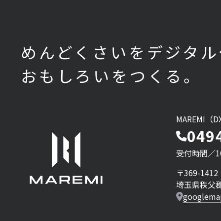
の
ペ
めんどくさいをデジタル
おもしろいをつくる。
ー
ジ
MAREMI（
049
送
受付時間／10:
〒369-1412
埼玉県秩父郡
り
googlema