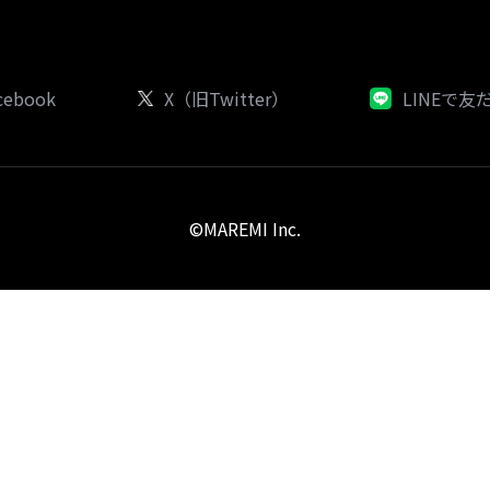
cebook
X（旧Twitter）
LINEで友
©MAREMI Inc.