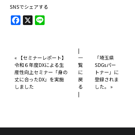
SNSでシェアする
F
X
Li
a
n
c
e
e
|
b
«
【セミナーレポート】
一
「埼玉県
令和６年度DXによる生
覧
SDGsパー
o
産性向上セミナー「身の
に
トナー」に
o
丈に合ったDX」を実施
戻
登録されま
k
しました
る
した。
»
|