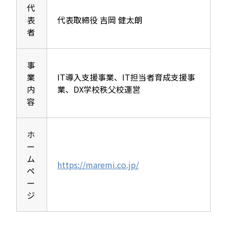
代
表
代表取締役 吉岡 健太朗
者
事
業
IT導入支援事業、IT担当者育成支援事
内
業、DX学校秩父校運営
容
ホ
ー
ム
https://maremi.co.jp/
ペ
ー
ジ