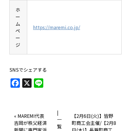
ホ
ー
ム
https://maremi.co.jp/
ペ
ー
ジ
SNSでシェアする
F
X
Li
a
n
c
e
e
|
«
MAREMI代表
【2月6日(火)】皆野
b
一
吉岡が秩父経済
町商工会主催/【2月8
覧
o
新聞に専門家派
日(木)】長瀞町商工