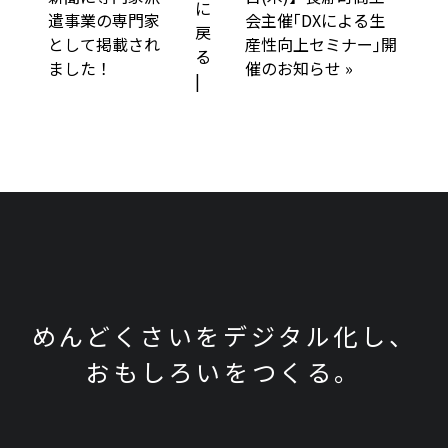
に
o
遣事業の専門家
会主催｢DXによる生
戻
として掲載され
産性向上セミナー｣開
k
る
ました！
催のお知らせ
»
|
めんどくさいをデジタル化し、
おもしろいをつくる。