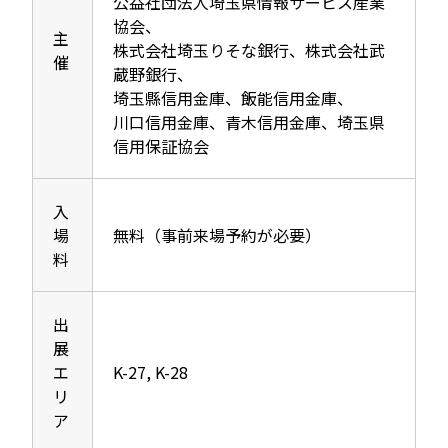
公益社団法人埼玉県情報サービス産業
協会、
主
株式会社埼玉りそな銀行、株式会社武
催
蔵野銀行、
埼玉縣信用金庫、飯能信用金庫、
川口信用金庫、青木信用金庫、埼玉県
信用保証協会
入
場
無料（事前来場予約が必要）
料
出
展
エ
K-27, K-28
リ
ア