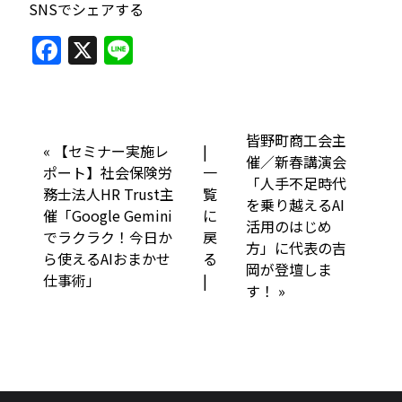
SNSでシェアする
F
X
Li
a
n
c
e
e
皆野町商工会主
«
【セミナー実施レ
|
b
催／新春講演会
ポート】社会保険労
一
「人手不足時代
o
務士法人HR Trust主
覧
を乗り越えるAI
o
催「Google Gemini
に
活用のはじめ
でラクラク！今日か
戻
k
方」に代表の吉
ら使えるAIおまかせ
る
岡が登壇しま
仕事術」
|
す！
»