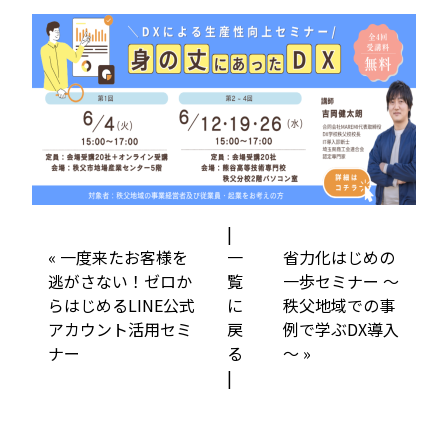
e
b
o
o
k
|
«
一度来たお客様を
一
省力化はじめの
逃がさない！ゼロか
覧
一歩セミナー ～
らはじめるLINE公式
に
秩父地域での事
アカウント活用セミ
戻
例で学ぶDX導入
ナー
る
～
»
|